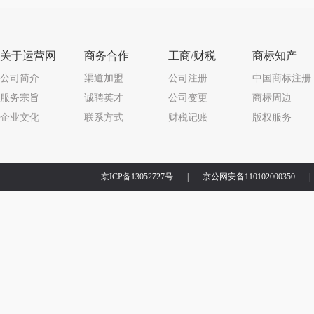
关于运营网
商务合作
工商/财税
商标知产
公司简介
渠道加盟
公司注册
中国商标注册
服务宗旨
诚聘英才
公司变更
商标周边
企业文化
联系方式
财税记账
版权服务
京ICP备13052727号
|
京公网安备110102000350
|