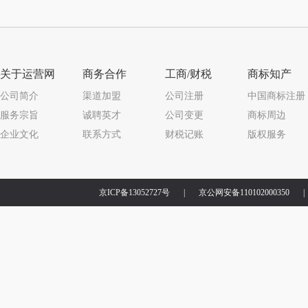
关于运营网
商务合作
工商/财税
商标知产
公司简介
渠道加盟
公司注册
中国商标注册
服务宗旨
诚聘英才
公司变更
商标周边
企业文化
联系方式
财税记账
版权服务
京ICP备13052727号
|
京公网安备110102000350
|