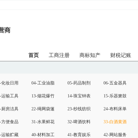
营商
首页
工商注册
商标知产
财税记账
3-化妆日用
04-工业油脂
05-药品制剂
06-五金器具
2-运输工具
13-烟花爆竹
14-珠宝钟表
15-乐器箫鼓
1-厨房洁具
22-绳网袋篷
23-纱线纺织
24-布料床单
0-方便食品
31-水果鲜花
32-啤酒饮料
33-白酒黄酒
9-运输贮藏
40-材料加工
41-教育娱乐
42-网站服务