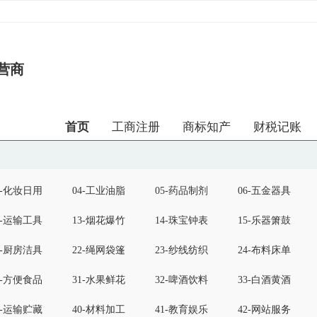
营商
首页
工商注册
商标知产
财税记账
3-化妆日用
04-工业油脂
05-药品制剂
06-五金器具
2-运输工具
13-烟花爆竹
14-珠宝钟表
15-乐器箫鼓
1-厨房洁具
22-绳网袋篷
23-纱线纺织
24-布料床单
0-方便食品
31-水果鲜花
32-啤酒饮料
33-白酒黄酒
9-运输贮藏
40-材料加工
41-教育娱乐
42-网站服务